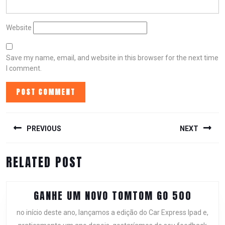
Website
Save my name, email, and website in this browser for the next time
I comment.
POST
NAVIGATION
PREVIOUS
NEXT
Previous
Next
RELATED POST
post:
post:
GANHE
GANHE UM NOVO TOMTOM GO 500
UM
no início deste ano, lançamos a edição do Car Express Ipad e,
NOVO