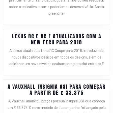
praticamente um ano depois, gostaríamos do seu feedback
TOMT
sobre o aplicativo e como poderíamos desenvolvê -lo. Basta
GO
preencher
500
LEXUS RC E RC F ATUALIZADOS COM A
LEXUS
NEW TECH PARA 2018
RC
A Lexus atualizou a linha RC Coupe para 2018, introduzindo
E
novos dispositivos básicos em todos os designs, além de
RC
adicionar um novo nível de acabamento para slot entre os F
F
ATUALIZADO
COM
A
A VAUXHALL INSIGNIA GSI PARA COMEÇAR
NEW
A
A PARTIR DE £ 33.375
TECH
VAUXHALL
PARA
A Vauxhall anunciou preços por sua insígnia GSI, que começa
INSIGNIA
2018
em £ 33.375. O novo modelo de desempenho foi lançado pela
GSI