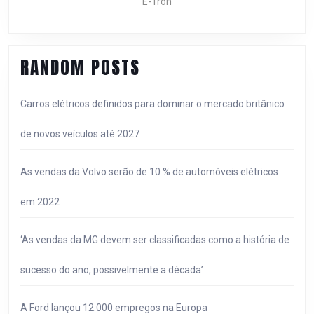
E-Tron
PARA
2022
COM
NOVOS
RANDOM POSTS
RECURSO
DE
TECNOLOG
Carros elétricos definidos para dominar o mercado britânico
E
de novos veículos até 2027
ACABAME
As vendas da Volvo serão de 10 % de automóveis elétricos
em 2022
‘As vendas da MG devem ser classificadas como a história de
sucesso do ano, possivelmente a década’
A Ford lançou 12.000 empregos na Europa