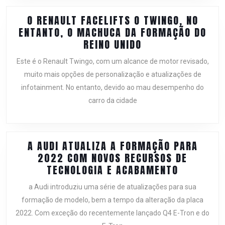
O
FORD
O RENAULT FACELIFTS O TWINGO, NO
GALAXY
ENTANTO, O MACHUCA DA FORMAÇÃO DO
POR
O
REINO UNIDO
£
RENAULT
26.300
Este é o Renault Twingo, com um alcance de motor revisado,
FACELIFTS
muito mais opções de personalização e atualizações de
O
infotainment. No entanto, devido ao mau desempenho do
TWINGO,
carro da cidade
NO
ENTANTO,
O
MACHUCA
A AUDI ATUALIZA A FORMAÇÃO PARA
DA
2022 COM NOVOS RECURSOS DE
FORMAÇÃO
A
TECNOLOGIA E ACABAMENTO
DO
AUDI
REINO
a Audi introduziu uma série de atualizações para sua
ATUALIZA
UNIDO
formação de modelo, bem a tempo da alteração da placa
A
2022. Com exceção do recentemente lançado Q4 E-Tron e do
FORMAÇÃ