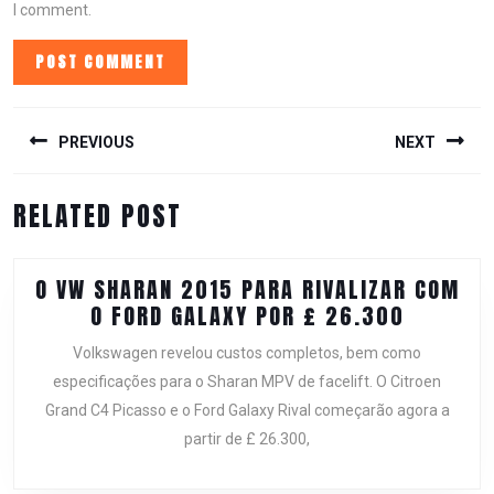
I comment.
POST
NAVIGATION
PREVIOUS
NEXT
Previous
Next
RELATED POST
post:
post:
O VW SHARAN 2015 PARA RIVALIZAR COM
O
O FORD GALAXY POR £ 26.300
VW
Volkswagen revelou custos completos, bem como
SHARAN
especificações para o Sharan MPV de facelift. O Citroen
2015
Grand C4 Picasso e o Ford Galaxy Rival começarão agora a
PARA
partir de £ 26.300,
RIVALIZ
COM