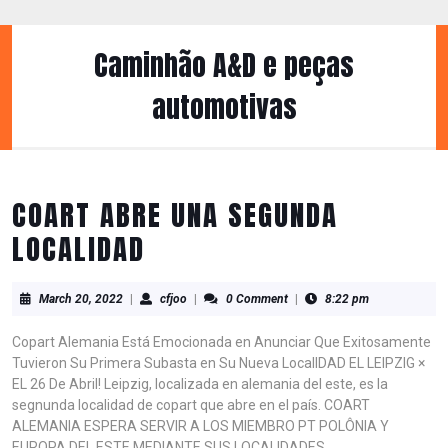
Skip
to
content
Caminhão A&D e peças
Skip
to
automotivas
content
COART ABRE UNA SEGUNDA
LOCALIDAD
March
cfjoo
March 20, 2022
|
cfjoo
|
0 Comment
|
8:22 pm
20,
2022
Copart Alemania Está Emocionada en Anunciar Que Exitosamente
Tuvieron Su Primera Subasta en Su Nueva LocalIDAD EL LEIPZIG ×
EL 26 De Abril! Leipzig, localizada en alemania del este, es la
segnunda localidad de copart que abre en el país. COART
ALEMANIA ESPERA SERVIR A LOS MIEMBRO PT POLÔNIA Y
EUROPA DEL ESTE MEDIANTE SUS LOCALIDADES.