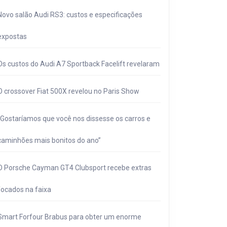
Novo salão Audi RS3: custos e especificações
expostas
Os custos do Audi A7 Sportback Facelift revelaram
O crossover Fiat 500X revelou no Paris Show
“Gostaríamos que você nos dissesse os carros e
caminhões mais bonitos do ano”
O Porsche Cayman GT4 Clubsport recebe extras
focados na faixa
Smart Forfour Brabus para obter um enorme