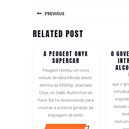
POST
NAVIGATION
PREVIOUS
Previous
RELATED POST
post:
A PEUGEOT ONYX
O GOV
A
SUPERCAR
INT
PEUGEOT
ALCO
Peugeot revelou um novo
ONYX
veículo de idéia híbrida diesel-
SUPERCAR
que o gov
elétrica de 600bhp, chamado
introduz
Onyx, no Salão Automóvel de
impede 
Paris. Ele foi desenvolvido para
iniciado
mostrar a próxima geração da
ten
linguagem de estilo
instrum
par