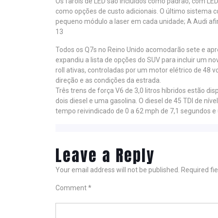
Os faróis de LED são incluídos como padrão, com LEDs
como opções de custo adicionais. O último sistema
pequeno módulo a laser em cada unidade; A Audi afi
13
Todos os Q7s no Reino Unido acomodarão sete e ap
expandiu a lista de opções do SUV para incluir um nov
roll ativas, controladas por um motor elétrico de 48 v
direção e as condições da estrada.
Três trens de força V6 de 3,0 litros híbridos estão 
dois diesel e uma gasolina. O diesel de 45 TDI de ní
tempo reivindicado de 0 a 62 mph de 7,1 segundos 
Leave a Reply
Your email address will not be published.
Required fi
Comment
*