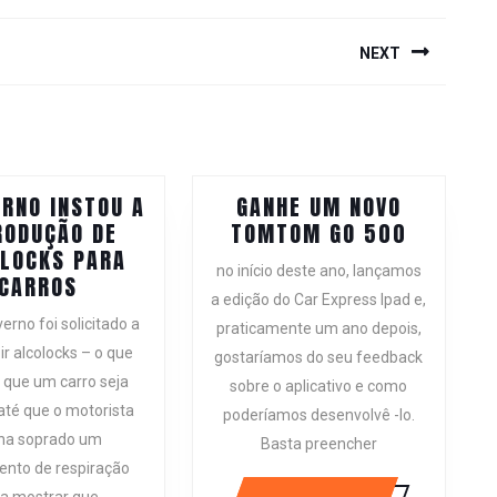
NEXT
Next
post:
ERNO INSTOU A
GANHE UM NOVO
GANHE
RODUÇÃO DE
TOMTOM GO 500
UM
LOCKS PARA
no início deste ano, lançamos
O
NOVO
CARROS
a edição do Car Express Ipad e,
GOVERNO
TOMTOM
erno foi solicitado a
praticamente um ano depois,
INSTOU
GO
ir alcolocks – o que
A
gostaríamos do seu feedback
500
que um carro seja
INTRODUÇÃO
sobre o aplicativo e como
 até que o motorista
DE
poderíamos desenvolvê -lo.
ALCOLOCKS
ha soprado um
Basta preencher
PARA
ento de respiração
a mostrar que