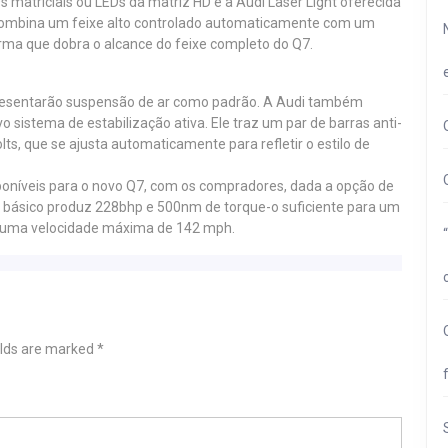
 matriciais ou LEDs da matriz HD e a Audi Laser Light oferecida
 combina um feixe alto controlado automaticamente com um
rma que dobra o alcance do feixe completo do Q7.
resentarão suspensão de ar como padrão. A Audi também
o sistema de estabilização ativa. Ele traz um par de barras anti-
olts, que se ajusta automaticamente para refletir o estilo de
disponíveis para o novo Q7, com os compradores, dada a opção de
vel básico produz 228bhp e 500nm de torque-o suficiente para um
e uma velocidade máxima de 142 mph.
elds are marked
*