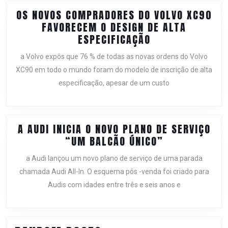
OS NOVOS COMPRADORES DO VOLVO XC90
FAVORECEM O DESIGN DE ALTA
OS
ESPECIFICAÇÃO
NOVOS
a Volvo expôs que 76 % de todas as novas ordens do Volvo
COMPRADORES
XC90 em todo o mundo foram do modelo de inscrição de alta
DO
especificação, apesar de um custo
VOLVO
XC90
FAVORECEM
O
A AUDI INICIA O NOVO PLANO DE SERVIÇO
DESIGN
A
“UM BALCÃO ÚNICO”
DE
AUDI
ALTA
a Audi lançou um novo plano de serviço de uma parada
INICIA
ESPECIFICAÇÃO
chamada Audi All-In. O esquema pós -venda foi criado para
O
Audis com idades entre três e seis anos e
NOVO
PLANO
DE
SERVIÇO