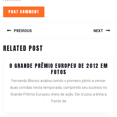
POST
NAVIGATION
PREVIOUS
NEXT
Previous
Next
RELATED POST
post:
post:
O GRANDE PRÊMIO EUROPEU DE 2012 EM
O
FOTOS
GRANDE
Fernando Alonso acabou sendo o primeiro piloto a vencer
PRÊMIO
duas corridas nesta temporada, cumprindo seu sucesso no
EUROPEU
Grande Prêmio Europeu cheio de ação. Ele cruzou a linha à
DE
frente de
2012
EM
FOTOS