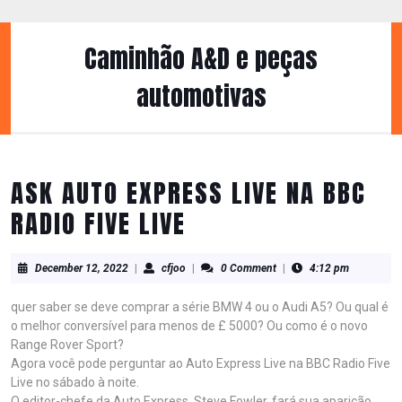
Skip
to
content
Caminhão A&D e peças
Skip
to
automotivas
content
ASK AUTO EXPRESS LIVE NA BBC
RADIO FIVE LIVE
December
cfjoo
December 12, 2022
|
cfjoo
|
0 Comment
|
4:12 pm
12,
2022
quer saber se deve comprar a série BMW 4 ou o Audi A5? Ou qual é
o melhor conversível para menos de £ 5000? Ou como é o novo
Range Rover Sport?
Agora você pode perguntar ao Auto Express Live na BBC Radio Five
Live no sábado à noite.
O editor-chefe da Auto Express, Steve Fowler, fará sua aparição